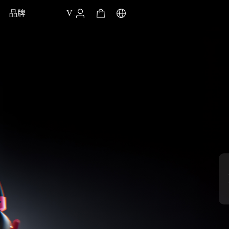
品牌
社区
V HUB