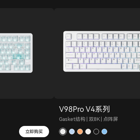
V98Pro V4系列
Gasket结构 | 双8K | 点阵屏
立即购买