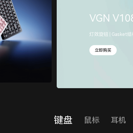
VGN V10
灯效旋钮 | Gasket
立即购买
键盘
鼠标
耳机