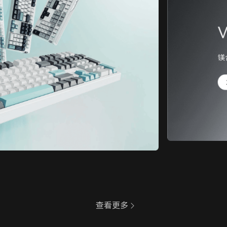
镁合
查看更多